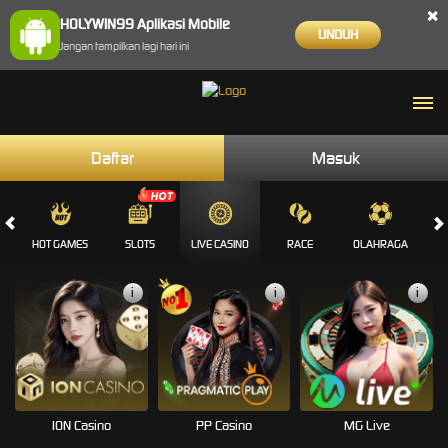
×
HOLYWIN99 Aplikasi Mobile
UNDUH
Jangan tampilkan lagi hari ini
Daftar
Masuk
HOT GAMES
SLOTS
LIVE CASINO
RACE
OLAHRAGA
E
i
i
i
ION Casino
PP Casino
MG Live