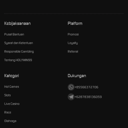
Kebijaksanaan
Platform
Pusat Bantuan
Promosi
Syarat dan Ketentuan
Loyalty
Responsible Gambling
Referral
Tentang HOLYWIN99
Kategori
Dukungan
Hot Games
+85566372706
Slots
+6287838136059
Live Casino
Race
Olahraga