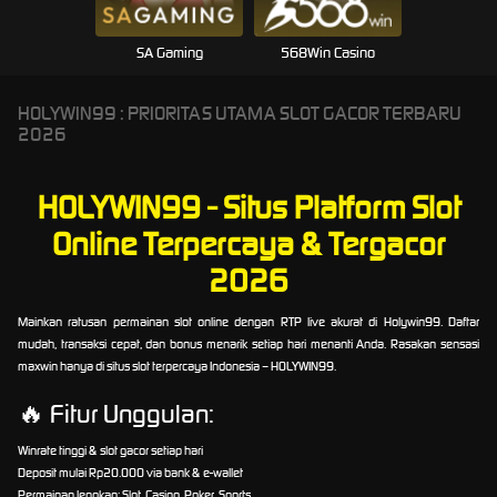
SA Gaming
568Win Casino
HOLYWIN99 : PRIORITAS UTAMA SLOT GACOR TERBARU
2026
HOLYWIN99 - Situs Platform Slot
Online Terpercaya & Tergacor
2026
Mainkan ratusan permainan slot online dengan RTP live akurat di
Holywin99
. Daftar
mudah, transaksi cepat, dan bonus menarik setiap hari menanti Anda. Rasakan sensasi
maxwin hanya di situs slot terpercaya Indonesia – HOLYWIN99.
🔥 Fitur Unggulan:
Winrate tinggi & slot gacor setiap hari
Deposit mulai Rp20.000 via bank & e-wallet
Permainan lengkap: Slot, Casino, Poker, Sports