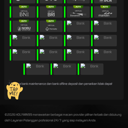
* Selama bank maintenance dan bank offline deposit dan penarikan tidak dapat
diproses
©2026 HOLYWIN99 menawarkan berbagai macam provider pilihan terbaik dan didukung
oleh Layanan Pelanggan profesional 24/7 yang siap melayani Anda.