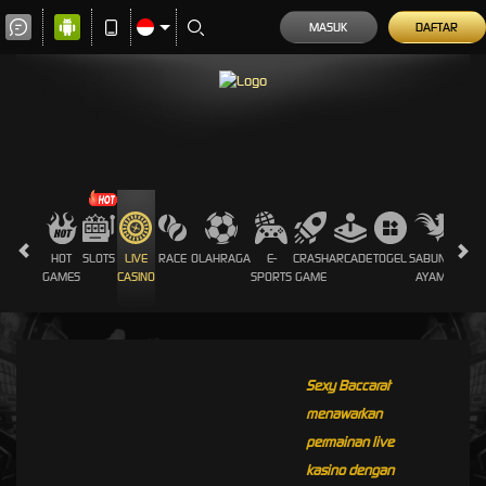
MASUK
DAFTAR
HOT
SLOTS
LIVE
RACE
OLAHRAGA
E-
CRASH
ARCADE
TOGEL
SABUNG
PROM
GAMES
CASINO
SPORTS
GAME
AYAM
Sexy Baccarat
menawarkan
permainan live
kasino dengan