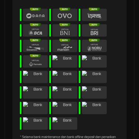
* Selama bank maintenance dan bank offline deposit dan penarikan