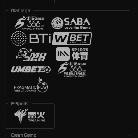
Olahraga
E-Sports
Crash Game