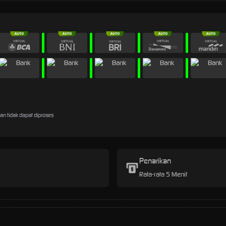
an tidak dapat diproses
Penarikan
Rata-rata 5 Menit