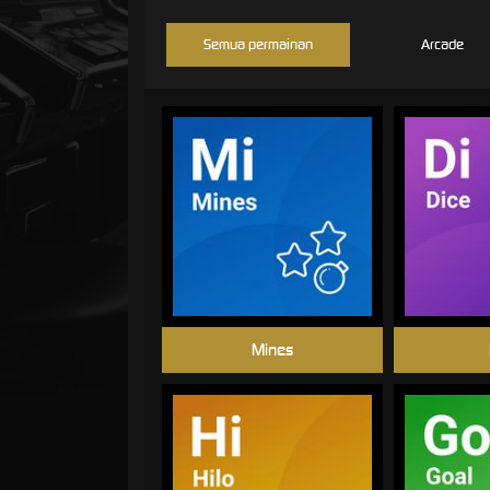
Semua permainan
Arcade
Mines