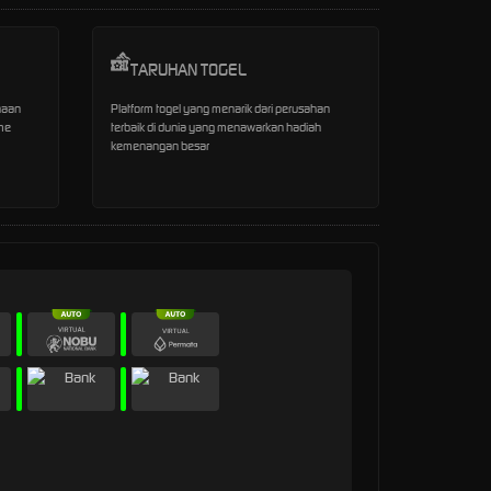
TARUHAN TOGEL
haan
Platform togel yang menarik dari perusahan
ame
terbaik di dunia yang menawarkan hadiah
kemenangan besar