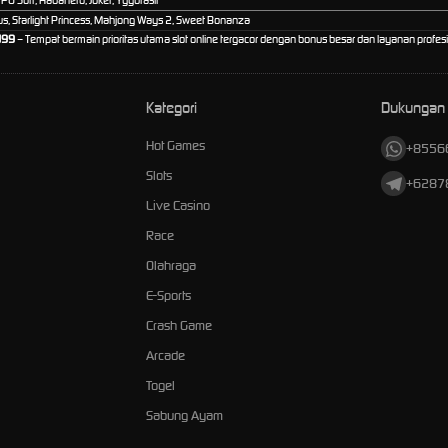
PG Soft, Habanero, Joker, Yggdrasil
s, Starlight Princess, Mahjong Ways 2, Sweet Bonanza
N99
– Tempat bermain prioritas utama slot online tergacor dengan bonus besar dan layanan profesi
Kategori
Dukungan
Hot Games
+8556
Slots
+6287
Live Casino
Race
Olahraga
E-Sports
Crash Game
Arcade
Togel
Sabung Ayam