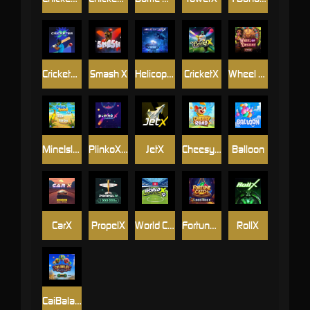
CricketerX
Smash X
HelicopterX
CricketX
Wheel Of Destiny
MineIsland
PlinkoXClassic
JetX
Cheesy Road
Balloon
CarX
PropelX
World Champion X
Fortune Catch
RollX
CaiBalaoCappadocia