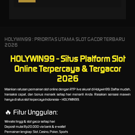
HOLYWIN99 : PRIORITAS UTAMA SLOT GACOR TERBARU
2026
HOLYWIN99 - Situs Platform Slot
Online Terpercaya & Tergacor
2026
Mainkan ratusan permainan slot online dengan RTP live akurat di
Holywin99
. Daftar mudah,
transaksi cepat, dan bonus menarik setiap hari menanti Anda. Rasakan sensasi maxwin
hanya di situs slot terpercaya Indonesia – HOLYWIN99.
🔥 Fitur Unggulan:
Winrate tinggi & slot gacor setiap hari
Deposit mulai Rp20.000 via bank & e-wallet
Permainan lengkap: Slot, Casino, Poker, Sports