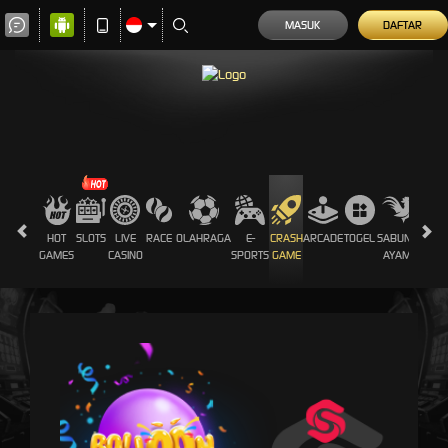
MASUK
DAFTAR
HOT
SLOTS
LIVE
RACE
OLAHRAGA
E-
CRASH
ARCADE
TOGEL
SABUNG
PROM
GAMES
CASINO
SPORTS
GAME
AYAM