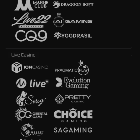
Live Casino