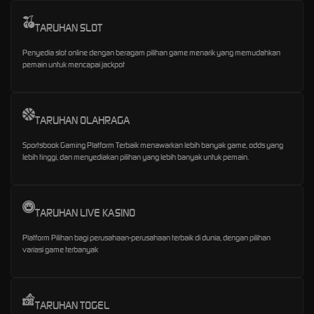
TARUHAN SLOT
Penyedia slot online dengan beragam pilihan game menarik yang memudahkan
pemain untuk mencapai jackpot
TARUHAN OLAHRAGA
Sportsbook Gaming Platform Terbaik menawarkan lebih banyak game, odds yang
lebih tinggi, dan menyediakan pilihan yang lebih banyak untuk pemain.
TARUHAN LIVE KASINO
Platform Pilihan bagi perusahaan-perusahaan terbaik di dunia, dengan pilihan
variasi game terbanyak
TARUHAN TOGEL