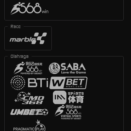
Race
Olahraga