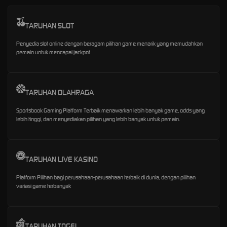
TARUHAN SLOT
Penyedia slot online dengan beragam pilihan game menarik yang memudahkan
pemain untuk mencapai jackpot
TARUHAN OLAHRAGA
Sportsbook Gaming Platform Terbaik menawarkan lebih banyak game, odds yang
lebih tinggi, dan menyediakan pilihan yang lebih banyak untuk pemain.
TARUHAN LIVE KASINO
Platform Pilihan bagi perusahaan-perusahaan terbaik di dunia, dengan pilihan
variasi game terbanyak
TARUHAN TOGEL