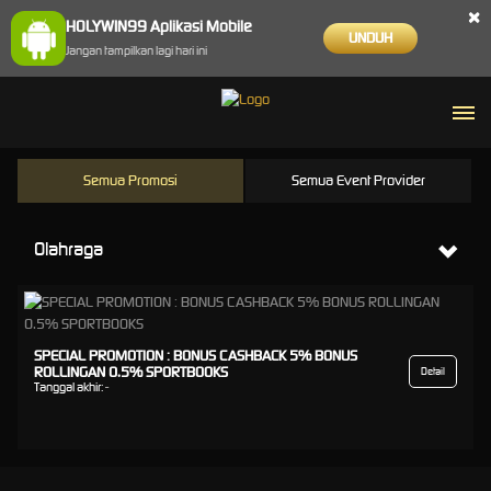
×
HOLYWIN99 Aplikasi Mobile
UNDUH
Jangan tampilkan lagi hari ini
Semua Promosi
Semua Event Provider
Olahraga
SPECIAL PROMOTION : BONUS CASHBACK 5% BONUS
ROLLINGAN 0.5% SPORTBOOKS
Detail
Tanggal akhir:
-