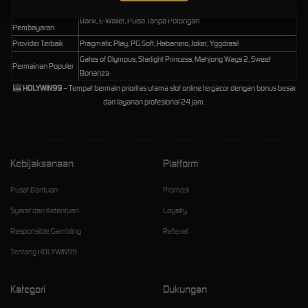
Metode
Bank, E-Wallet, Pulsa Tanpa Potongan
Pembayaran
Provider Terbaik
Pragmatic Play, PG Soft, Habanero, Joker, Yggdrasil
Gates of Olympus, Starlight Princess, Mahjong Ways 2, Sweet
Permainan Populer
Bonanza
🎰
HOLYWIN99
– Tempat bermain prioritas utama slot online tergacor dengan bonus besar
dan layanan profesional 24 jam.
Kebijaksanaan
Platform
Pusat Bantuan
Promosi
Syarat dan Ketentuan
Loyalty
Responsible Gambling
Referral
Tentang HOLYWIN99
Kategori
Dukungan