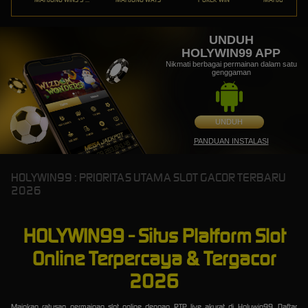
UNDUH
HOLYWIN99 APP
Nikmati berbagai permainan dalam satu
genggaman
UNDUH
PANDUAN INSTALASI
HOLYWIN99 : PRIORITAS UTAMA SLOT GACOR TERBARU
2026
HOLYWIN99 - Situs Platform Slot
Online Terpercaya & Tergacor
2026
Mainkan ratusan permainan slot online dengan RTP live akurat di
Holywin99
. Daftar