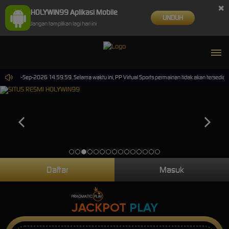
×
HOLYWIN99 Aplikasi Mobile
UNDUH
Jangan tampilkan lagi hari ini
mpai 30-Sep-2026 14.59.59. Selama waktu ini, PP Virtual Sports permainan tidak akan tersedia
Daftar
Masuk
JACKPOT
PLAY