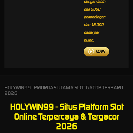
dengan lebih
dari 5000
pertandingan
dan 18.000
pasar per
bulan.
MAIN
HOLYWIN99 : PRIORITAS UTAMA SLOT GACOR TERBARU
2026
HOLYWIN99 - Situs Platform Slot
Online Terpercaya & Tergacor
2026