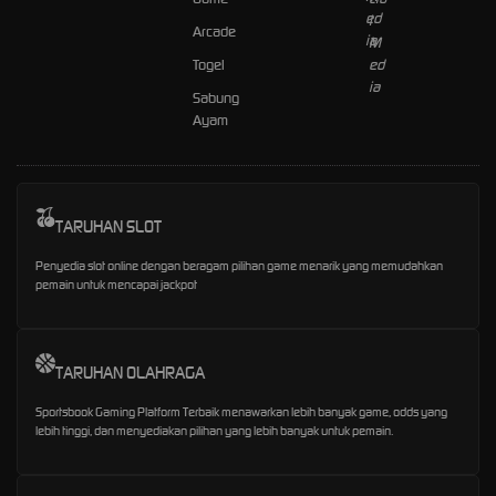
Arcade
Togel
Sabung
Ayam
TARUHAN SLOT
Penyedia slot online dengan beragam pilihan game menarik yang memudahkan
pemain untuk mencapai jackpot
TARUHAN OLAHRAGA
Sportsbook Gaming Platform Terbaik menawarkan lebih banyak game, odds yang
lebih tinggi, dan menyediakan pilihan yang lebih banyak untuk pemain.