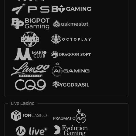
Live Casino