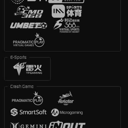
E-Sports
Crash Game