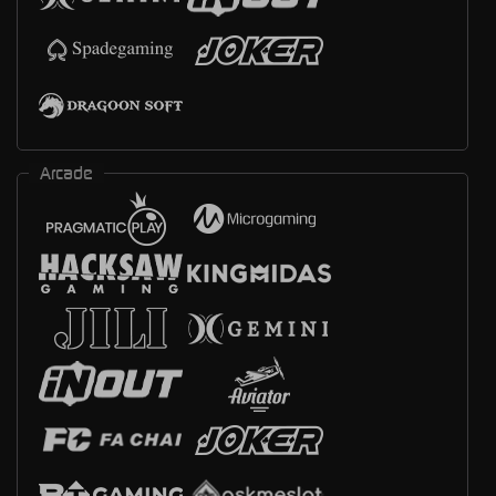
Arcade