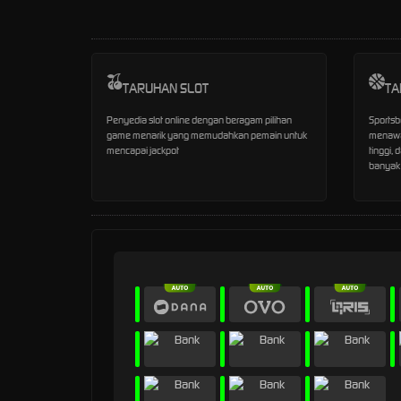
TARUHAN SLOT
TA
Penyedia slot online dengan beragam pilihan
Sportsb
game menarik yang memudahkan pemain untuk
menawar
mencapai jackpot
tinggi,
banyak 