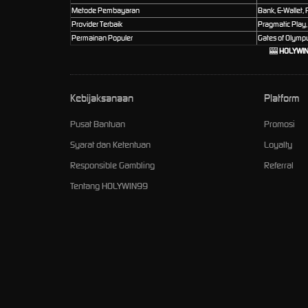
Metode Pembayaran
Bank, E-Wallet,
Provider Terbaik
Pragmatic Play, 
Permainan Populer
Gates of Olympu
🎰
HOLYWI
Kebijaksanaan
Platform
Pusat Bantuan
Promosi
Syarat dan Ketentuan
Loyalty
Responsible Gambling
Referral
Tentang HOLYWIN99