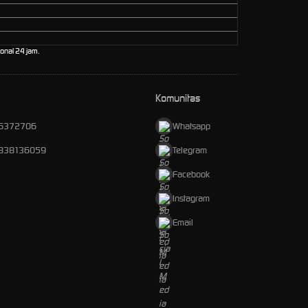
Sweet Bonanza 1000
onal 24 jam.
Komunitas
6372706
Whatsapp
838136059
Telegram
Facebook
Instagram
Email