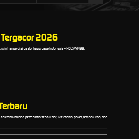
IDR
4,837,700.00
Fortune of Olympus
kak****9
IDR
3,825,360.00
Starlight Princess Super Scatter
& Tergacor 2026
swa****a
axwin hanya di situs slot terpercaya Indonesia – HOLYWIN99.
IDR
3,638,500.00
Sweet Bonanza 1000
g***n
IDR
2,821,000.00
Fortune of Olympus
crow****0
IDR
2,502,450.00
Candy Village
 Terbaru
kak****9
IDR
2,468,400.00
kmati ratusan permainan seperti slot, live casino, poker, tembak ikan, dan
Gates of Gatot Kaca Super Scatter
swa****a
IDR
2,261,000.00