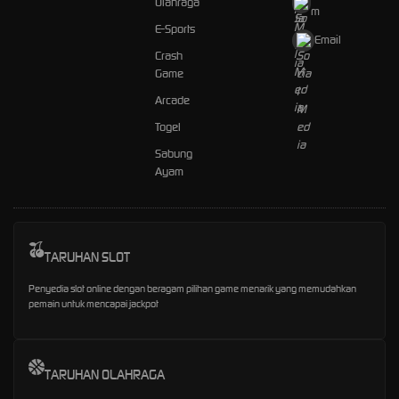
Olahraga
m
E-Sports
Email
Crash
Game
Arcade
Togel
Sabung
Ayam
TARUHAN SLOT
Penyedia slot online dengan beragam pilihan game menarik yang memudahkan
pemain untuk mencapai jackpot
TARUHAN OLAHRAGA