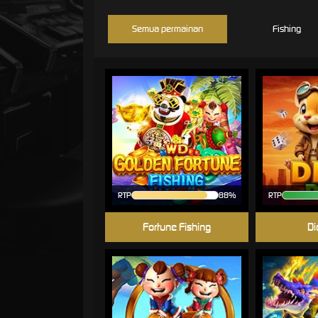
Semua permainan
Fishing
RTP
88%
RTP
Fortune Fishing
Di