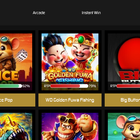
Arcade
Instant Win
92%
RTP
79%
RTP
ce Pop
WD Golden Fuwa Fishing
Big Butto