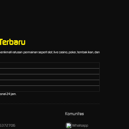
 Terbaru
kmati ratusan permainan seperti slot, live casino, poker, tembak ikan, dan
onal 24 jam.
Komunitas
6372706
Whatsapp