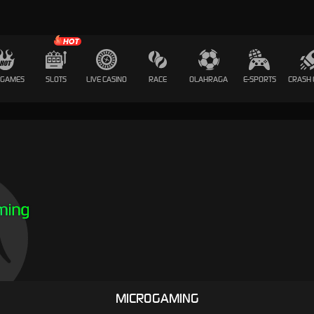
 GAMES
SLOTS
LIVE CASINO
RACE
OLAHRAGA
E-SPORTS
CRASH
MICROGAMING