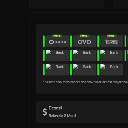
* Selama bank maintenance dan bank offline deposit dan penarik
Deposit
Rata-rata 2 Menit