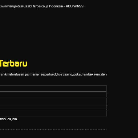
axwin hanya di situs slot terpercaya Indonesia – HOLYWIN99.
 Terbaru
kmati ratusan permainan seperti slot, live casino, poker, tembak ikan, dan
onal 24 jam.