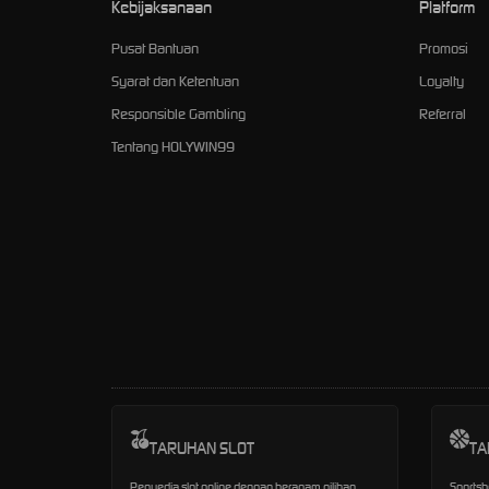
Kebijaksanaan
Platform
Pusat Bantuan
Promosi
Syarat dan Ketentuan
Loyalty
Responsible Gambling
Referral
Tentang HOLYWIN99
TARUHAN SLOT
TA
Penyedia slot online dengan beragam pilihan
Sportsb