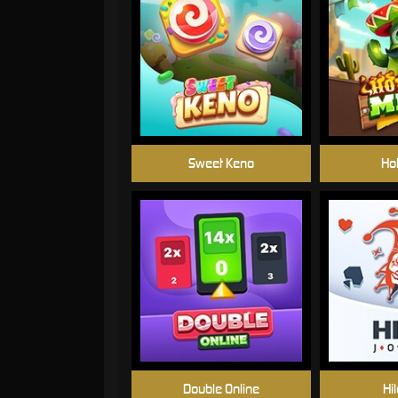
Sweet Keno
Ho
Double Online
Hi