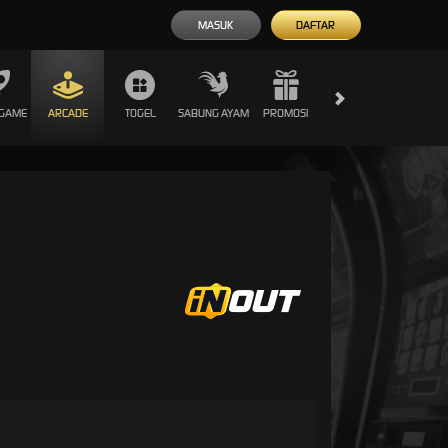
MASUK
DAFTAR
 GAME
ARCADE
TOGEL
SABUNG AYAM
PROMOSI