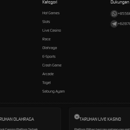
Kategori
Dukungan
Hot Games
+8556
Slots
+6287
Live Casino
Race
Olahraga
E-Sports
Crash Game
Arcade
Togel
Sabung Ayam
RUHAN OLAHRAGA
TARUHAN LIVE KASINO
ook Gaming Platform Terbaik
Platform Pilihan bagi perusahaan-perusa