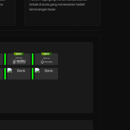
ame
terbaik di dunia yang menawarkan hadiah
kemenangan besar