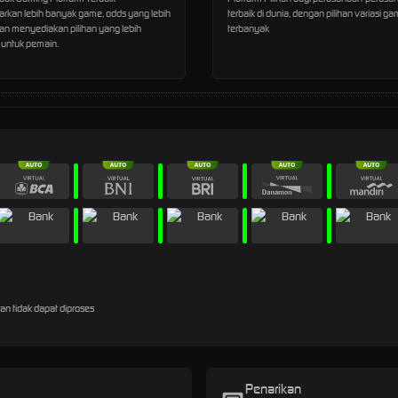
kan lebih banyak game, odds yang lebih
terbaik di dunia, dengan pilihan variasi g
 dan menyediakan pilihan yang lebih
terbanyak
untuk pemain.
an tidak dapat diproses
Penarikan