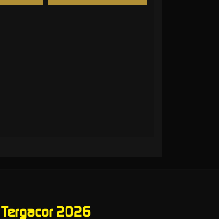
& Tergacor 2026