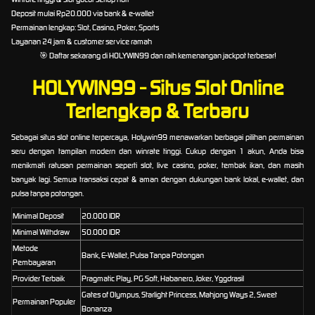
Deposit mulai Rp20.000 via bank & e-wallet
Permainan lengkap: Slot, Casino, Poker, Sports
Layanan 24 jam & customer service ramah
🎯 Daftar sekarang di
HOLYWIN99
dan raih kemenangan jackpot terbesar!
HOLYWIN99 - Situs Slot Online
Terlengkap & Terbaru
Sebagai situs slot online terpercaya,
Holywin99
menawarkan berbagai pilihan permainan
seru dengan tampilan modern dan winrate tinggi. Cukup dengan 1 akun, Anda bisa
menikmati ratusan permainan seperti slot, live casino, poker, tembak ikan, dan masih
banyak lagi. Semua transaksi cepat & aman dengan dukungan bank lokal, e-wallet, dan
pulsa tanpa potongan.
Minimal Deposit
20.000 IDR
Minimal Withdraw
50.000 IDR
Metode
Bank, E-Wallet, Pulsa Tanpa Potongan
Pembayaran
Provider Terbaik
Pragmatic Play, PG Soft, Habanero, Joker, Yggdrasil
Gates of Olympus, Starlight Princess, Mahjong Ways 2, Sweet
Permainan Populer
Bonanza