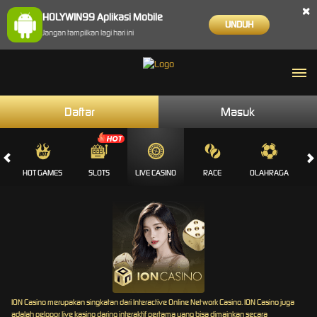
×
HOLYWIN99 Aplikasi Mobile
UNDUH
Jangan tampilkan lagi hari ini
Daftar
Masuk
HOT GAMES
SLOTS
LIVE CASINO
RACE
OLAHRAGA
E
ION Casino merupakan singkatan dari Interactive Online Network Casino. ION Casino juga
adalah pelopor live kasino daring interaktif pertama yang bisa dimainkan secara