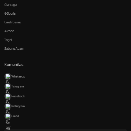
Olahraga
E-Sports
Crash Game
Arcade
Togel
Sabung Ayam
Komunitas
Whatsapp
Telegram
Facebook
Instagram
Email