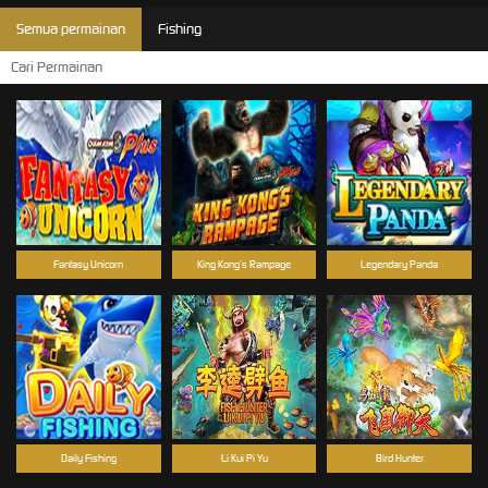
Semua permainan
Fishing
Fantasy Unicorn
King Kong’s Rampage
Legendary Panda
Daily Fishing
Li Kui Pi Yu
Bird Hunter