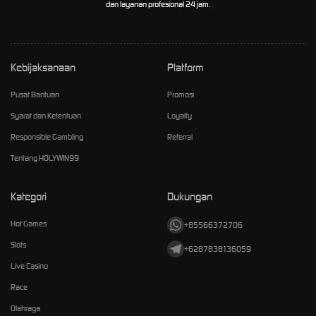
dan layanan profesional 24 jam.
Kebijaksanaan
Platform
Pusat Bantuan
Promosi
Syarat dan Ketentuan
Loyalty
Responsible Gambling
Referral
Tentang HOLYWIN99
Kategori
Dukungan
Hot Games
+85566372706
Slots
+6287838136059
Live Casino
Race
Olahraga