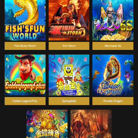
Fish Music World
Kirin Storm
Mermaids-6s
Golden Legend Plus
Spongebob
Thunder Dragon